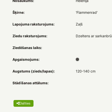
Nosaukums:
Helēnija
Šķirne:
'Flammenrad'
Lapojuma raksturojums:
Zaļš
Ziedu raksturojums:
Dzeltens ar sarkanbr
Ziedēšanas laiks:
Apgaismojums:
Augstums (zieds/lapas):
120-140 cm
Stādīšanas attālums:
Dalīties