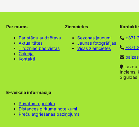
Par mums
Ziemcietes
Kontakti
Par stādu audzētavu
Sezonas jaunumi
+371 
Aktualitātes
Jaunas fotogrāfijas
+371 2
Tirdzniecības vietas
Visas ziemcietes
Galerija
baizas
Kontakti
Lazdu ie
Inciems, 
Siguldas
E-veikala informācija
Privātuma politika
Distances pirkuma noteikumi
Preču atgriešanas paziņojums