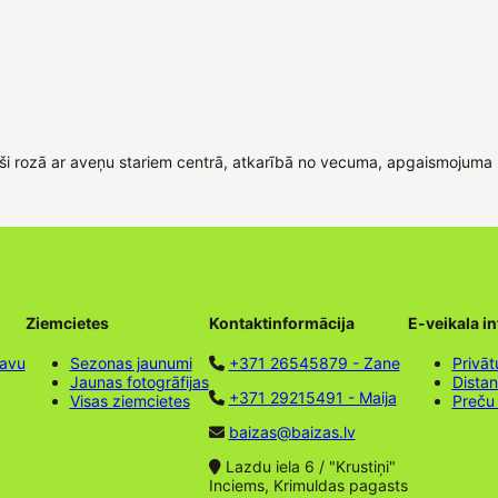
aiši rozā ar aveņu stariem centrā, atkarībā no vecuma, apgaismojuma 
Ziemcietes
Kontaktinformācija
E-veikala i
tavu
Sezonas jaunumi
+371 26545879 - Zane
Privāt
Jaunas fotogrāfijas
Dista
+371 29215491 - Maija
Visas ziemcietes
Preču
baizas@baizas.lv
Lazdu iela 6 / "Krustiņi"
Inciems, Krimuldas pagasts