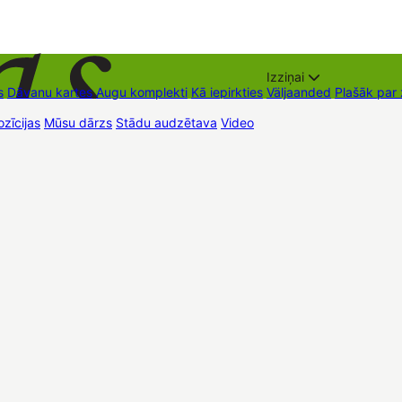
Izziņai
s
Dāvanu kartes
Augu komplekti
Kā iepirkties
Väljaanded
Plašāk par
zīcijas
Mūsu dārzs
Stādu audzētava
Video
Müügipunktid
Kontaktid