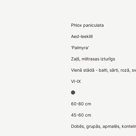
Phlox paniculata
Aed-leeklill
'Palmyra'
Zaļš, miltrasas izturīgs
Vienā stādā - balti, sārti, rozā, 
VI-IX
60-80 cm
45-60 cm
Dobēs, grupās, apmalēs, kontein