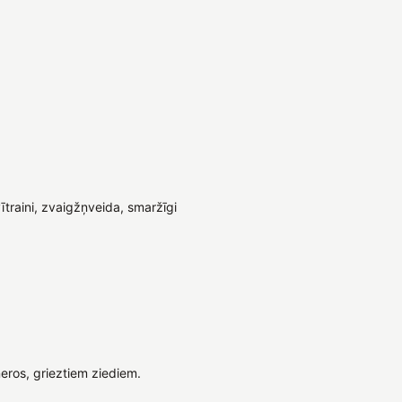
svītraini, zvaigžņveida, smaržīgi
eros, grieztiem ziediem.