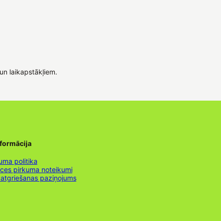
un laikapstākļiem.
nformācija
uma politika
nces pirkuma noteikumi
 atgriešanas paziņojums