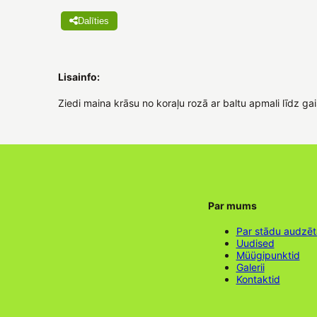
Dalīties
Lisainfo:
Ziedi maina krāsu no koraļu rozā ar baltu apmali līdz g
Par mums
Par stādu audzē
Uudised
Müügipunktid
Galerii
Kontaktid