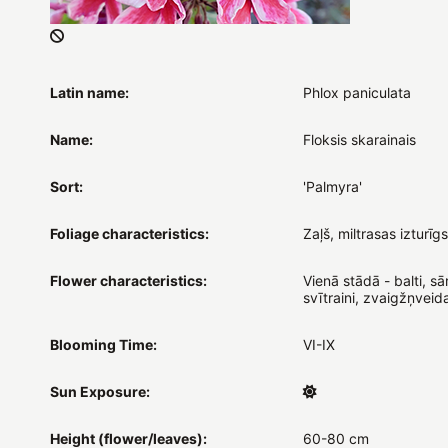
Latin name:
Phlox paniculata
Name:
Floksis skarainais
Sort:
'Palmyra'
Foliage characteristics:
Zaļš, miltrasas izturīgs
Flower characteristics:
Vienā stādā - balti, sār
svītraini, zvaigžņveid
Blooming Time:
VI-IX
Sun Exposure:
Height (flower/leaves):
60-80 cm