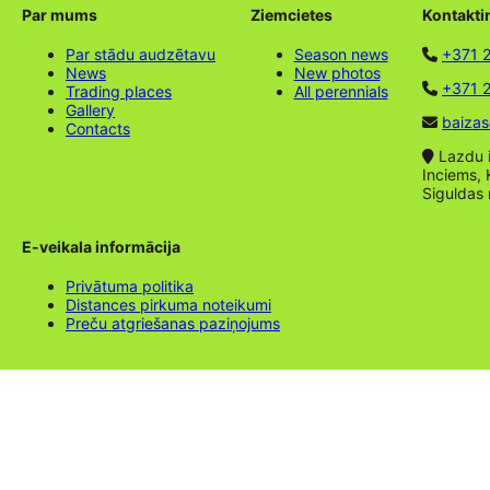
Par mums
Ziemcietes
Kontakti
Par stādu audzētavu
Season news
+371 
News
New photos
+371 2
Trading places
All perennials
Gallery
baizas
Contacts
Lazdu ie
Inciems, 
Siguldas
E-veikala informācija
Privātuma politika
Distances pirkuma noteikumi
Preču atgriešanas paziņojums