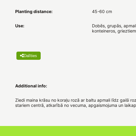
Planting distance:
45-60 cm
Use:
Dobēs, grupās, apmal
konteineros, grieztiem
Dalīties
Additional info:
Ziedi maina krāsu no koraļu rozā ar baltu apmali līdz gaiši r
stariem centrā, atkarībā no vecuma, apgaismojuma un laikap