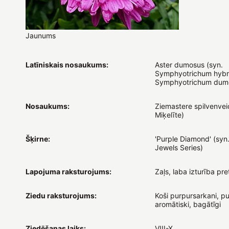
Jaunums
Latīniskais nosaukums:
Aster dumosus (syn.
Symphyotrichum hybr.
Symphyotrichum dum
Nosaukums:
Ziemastere spilvenvei
Miķelīte)
Šķirne:
'Purple Diamond' (syn
Jewels Series)
Lapojuma raksturojums:
Zaļs, laba izturība pre
Ziedu raksturojums:
Koši purpursarkani, pus
aromātiski, bagātīgi
Ziedēšanas laiks:
VIII-X