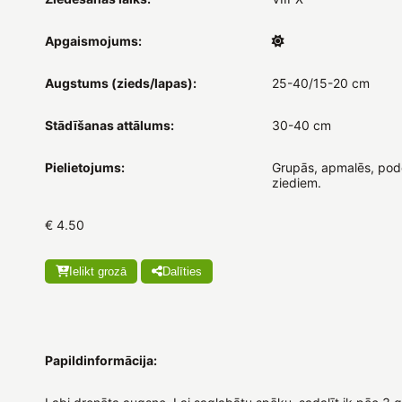
Apgaismojums:
Augstums (zieds/lapas):
25-40/15-20 cm
Stādīšanas attālums:
30-40 cm
Pielietojums:
Grupās, apmalēs, podo
ziediem.
€ 4.50
Ielikt grozā
Dalīties
Papildinformācija: