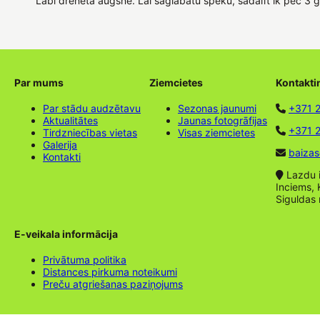
Labi drenēta augsne. Lai saglabātu spēku, sadalīt ik pēc 3 
Par mums
Ziemcietes
Kontakti
Par stādu audzētavu
Sezonas jaunumi
+371 
Aktualitātes
Jaunas fotogrāfijas
+371 2
Tirdzniecības vietas
Visas ziemcietes
Galerija
baizas
Kontakti
Lazdu ie
Inciems, 
Siguldas
E-veikala informācija
Privātuma politika
Distances pirkuma noteikumi
Preču atgriešanas paziņojums