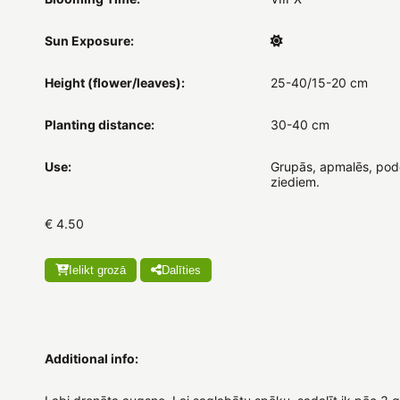
Sun Exposure:
Height (flower/leaves):
25-40/15-20 cm
Planting distance:
30-40 cm
Use:
Grupās, apmalēs, podo
ziediem.
€ 4.50
Ielikt grozā
Dalīties
Additional info: