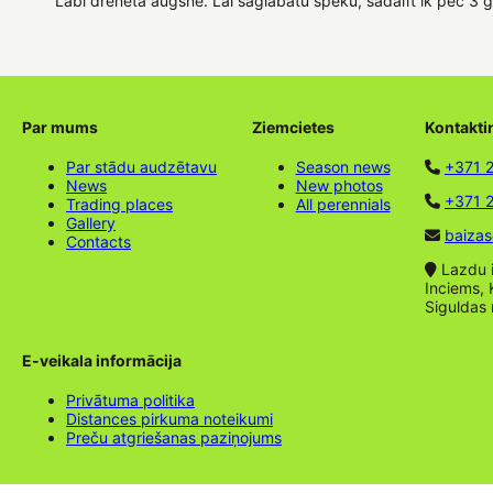
Labi drenēta augsne. Lai saglabātu spēku, sadalīt ik pēc 3 
Par mums
Ziemcietes
Kontakti
Par stādu audzētavu
Season news
+371 
News
New photos
+371 2
Trading places
All perennials
Gallery
baizas
Contacts
Lazdu ie
Inciems, 
Siguldas
E-veikala informācija
Privātuma politika
Distances pirkuma noteikumi
Preču atgriešanas paziņojums