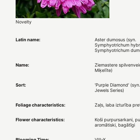
Novelty
Latin name:
Aster dumosus (syn.
Symphyotrichum hybr.
Symphyotrichum dum
Name:
Ziemastere spilvenvei
Miķelīte)
Sort:
'Purple Diamond' (syn
Jewels Series)
Foliage characteristics:
Zaļs, laba izturība pre
Flower characteristics:
Koši purpursarkani, pus
aromātiski, bagātīgi
Blooming Time:
VIII-X