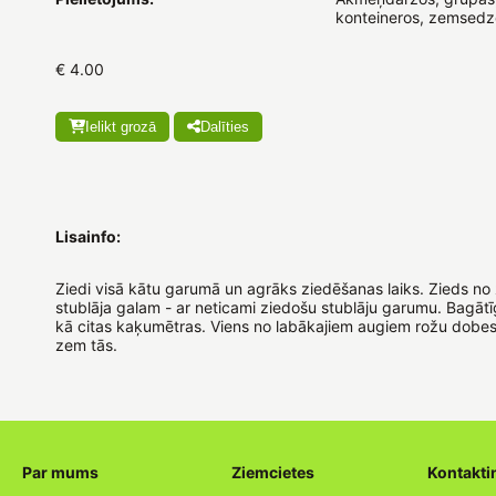
konteineros, zemsedz
€ 4.00
Ielikt grozā
Dalīties
Lisainfo:
Ziedi visā kātu garumā un agrāks ziedēšanas laiks. Zieds no
stublāja galam - ar neticami ziedošu stublāju garumu. Bagāt
kā citas kaķumētras. Viens no labākajiem augiem rožu dobes
zem tās.
Par mums
Ziemcietes
Kontakti