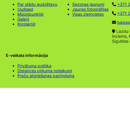
Par stādu audzētavu
Sezonas jaunumi
+371 
Uudised
Jaunas fotogrāfijas
+371 2
Müügipunktid
Visas ziemcietes
Galerii
baizas
Kontaktid
Lazdu ie
Inciems, 
Siguldas
E-veikala informācija
Privātuma politika
Distances pirkuma noteikumi
Preču atgriešanas paziņojums