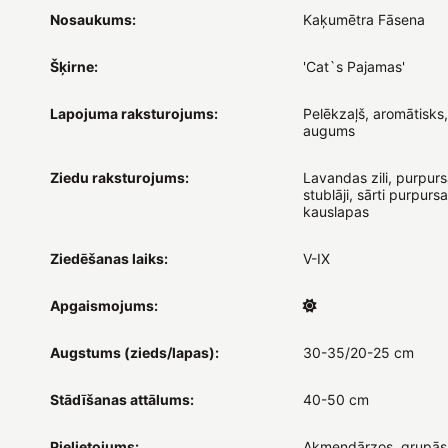
Nosaukums:
Kaķumētra Fāsena
Šķirne:
'Cat`s Pajamas'
Lapojuma raksturojums:
Pelēkzaļš, aromātisks,
augums
Ziedu raksturojums:
Lavandas zili, purpurs
stublāji, sārti purpurs
kauslapas
Ziedēšanas laiks:
V-IX
Apgaismojums:
Augstums (zieds/lapas):
30-35/20-25 cm
Stādīšanas attālums:
40-50 cm
Pielietojums:
Akmeņdārzos, grupās