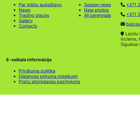
Par stādu audzētavu
Season news
+371 
News
New photos
+371 2
Trading places
All perennials
Gallery
baizas
Contacts
Lazdu ie
Inciems, 
Siguldas
E-veikala informācija
Privātuma politika
Distances pirkuma noteikumi
Preču atgriešanas paziņojums