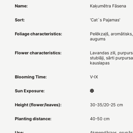
Name:
Kaķumētra Fāsena
Sort:
'Cat`s Pajamas'
Foliage characteristics:
Pelēkzaļš, aromātisks,
augums
Flower characteristics:
Lavandas zili, purpurs
stublāji, sārti purpurs
kauslapas
Blooming Time:
V-IX
Sun Exposure:
Height (flower/leaves):
30-35/20-25 cm
Planting distance:
40-50 cm
Use:
Akmeņdārzos, grupās