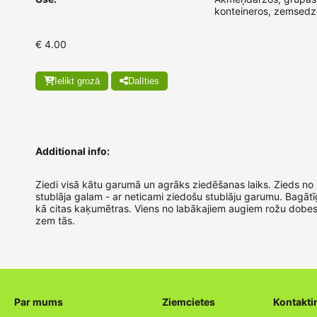
konteineros, zemsedz
€ 4.00
Ielikt grozā
Dalīties
Additional info:
Ziedi visā kātu garumā un agrāks ziedēšanas laiks. Zieds no
stublāja galam - ar neticami ziedošu stublāju garumu. Bagāt
kā citas kaķumētras. Viens no labākajiem augiem rožu dobes
zem tās.
Par mums
Ziemcietes
Kontakti