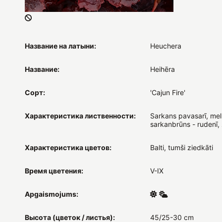
Название на латыни:
Heuchera
Название:
Heihēra
Сорт:
'Cajun Fire'
Характеристика лиственности:
Sarkans pavasarī, mel
sarkanbrūns - rudenī,
Характеристика цветов:
Balti, tumši ziedkāti
Время цветения:
V-IX
Apgaismojums:
Высота (цветок / листья):
45/25-30 cm