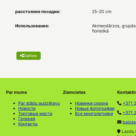
расстояние посадки:
25-20 cm
Использование:
Akmeņdārzos, grupās
floristikā
Dalīties
Par mums
Ziemcietes
Kontakti
Par stādu audzētavu
Новинки сезона
+371 
Новости
Новые фотографии
+371 2
Торговые места
Все многолетники
Галерея
baizas
Контакты
Lazdu ie