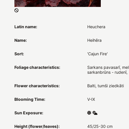
Latin name:
Heuchera
Name:
Heihēra
Sort:
'Cajun Fire'
Foliage characteristics:
Sarkans pavasarī, mel
sarkanbrūns - rudenī,
Flower characteristics:
Balti, tumši ziedkāti
Blooming Time:
V-IX
Sun Exposure:
Height (flower/leaves):
45/25-30 cm