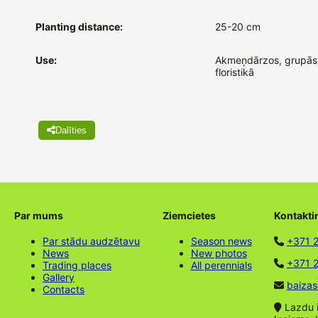
Planting distance:
25-20 cm
Use:
Akmeņdārzos, grupās
floristikā
Dalīties
Par mums
Ziemcietes
Kontakti
Par stādu audzētavu
Season news
+371 
News
New photos
+371 2
Trading places
All perennials
Gallery
baizas
Contacts
Lazdu ie