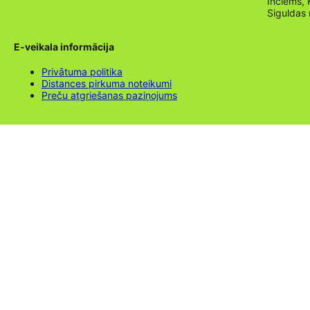
Inciems, 
Siguldas
E-veikala informācija
Privātuma politika
Distances pirkuma noteikumi
Preču atgriešanas paziņojums