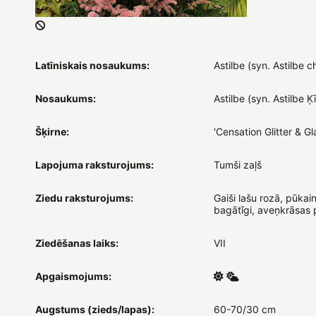
Latīniskais nosaukums:
Astilbe (syn. Astilbe c
Nosaukums:
Astilbe (syn. Astilbe Ķ
Šķirne:
'Censation Glitter & G
Lapojuma raksturojums:
Tumši zaļš
Ziedu raksturojums:
Gaiši lašu rozā, pūkaini,
bagātīgi, aveņkrāsas 
Ziedēšanas laiks:
VII
Apgaismojums:
Augstums (zieds/lapas):
60-70/30 cm