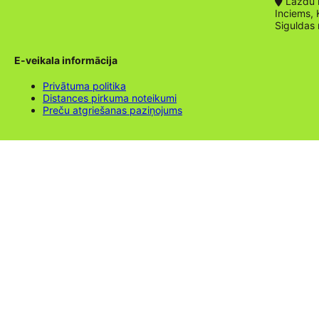
Lazdu ie
Inciems, 
Siguldas
E-veikala informācija
Privātuma politika
Distances pirkuma noteikumi
Preču atgriešanas paziņojums