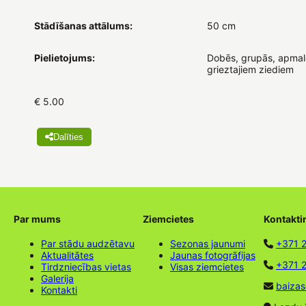
Stādīšanas attālums:
50 cm
Pielietojums:
Dobēs, grupās, apmal
grieztajiem ziediem
€ 5.00
Dalīties
Par mums
Ziemcietes
Kontakti
Par stādu audzētavu
Sezonas jaunumi
+371 
Aktualitātes
Jaunas fotogrāfijas
+371 2
Tirdzniecības vietas
Visas ziemcietes
Galerija
baizas
Kontakti