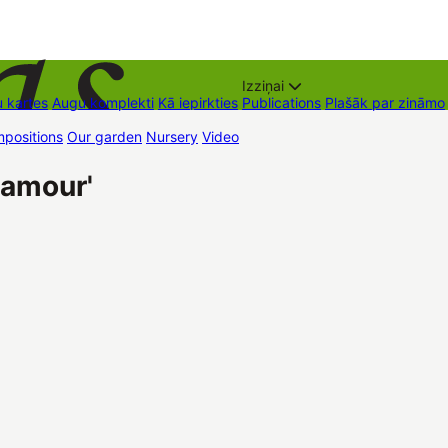
Izziņai
 kartes
Augu komplekti
Kā iepirkties
Publications
Plašāk par zināmo
positions
Our garden
Nursery
Video
Trading places
Contacts
Dāvan
lamour'