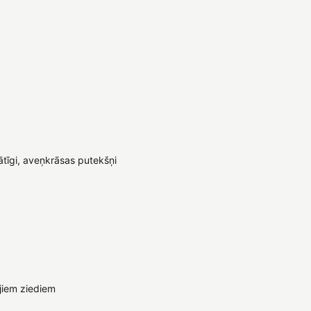
agātīgi, aveņkrāsas putekšņi
jiem ziediem