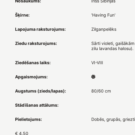
Nosaukums:
Īriss Sibīrijas
Šķirne:
'Having Fun'
Lapojuma raksturojums:
Zilganpelēks
Ziedu raksturojums:
Sārti violeti, gaišākā
zilu lavandas halosu). P
Ziedēšanas laiks:
VI-VIII
Apgaismojums:
Augstums (zieds/lapas):
80/60 cm
Stādīšanas attālums:
Pielietojums:
Dobēs, grupās, griezt
€ 4.50