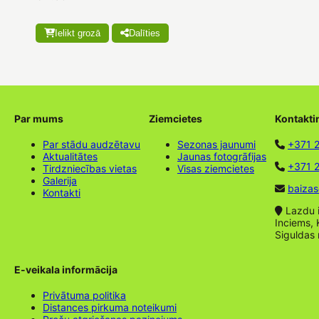
Ielikt grozā
Dalīties
Par mums
Ziemcietes
Kontakti
Par stādu audzētavu
Sezonas jaunumi
+371 
Aktualitātes
Jaunas fotogrāfijas
+371 2
Tirdzniecības vietas
Visas ziemcietes
Galerija
baizas
Kontakti
Lazdu ie
Inciems, 
Siguldas
E-veikala informācija
Privātuma politika
Distances pirkuma noteikumi