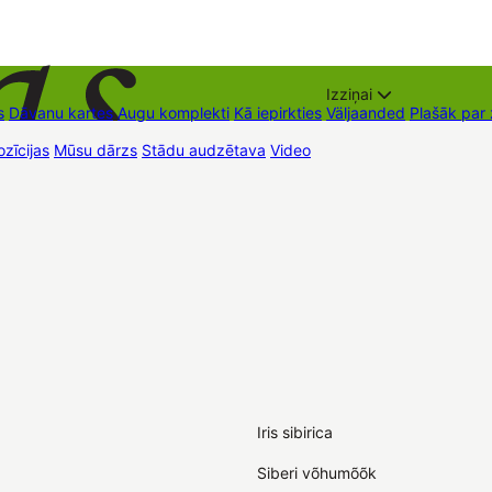
Izziņai
s
Dāvanu kartes
Augu komplekti
Kā iepirkties
Väljaanded
Plašāk par
zīcijas
Mūsu dārzs
Stādu audzētava
Video
Müügipunktid
Kontaktid
Iris sibirica
Siberi võhumõõk