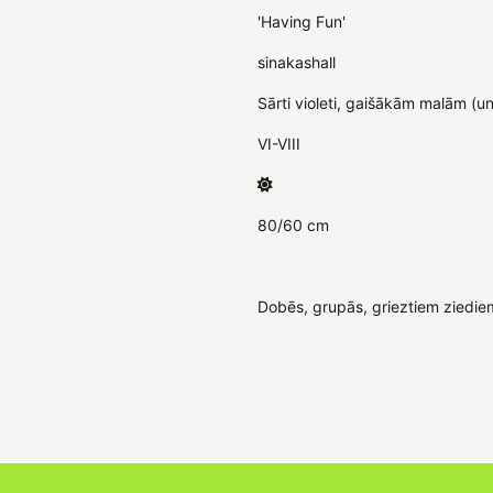
'Having Fun'
sinakashall
Sārti violeti, gaišākām malām (un 
VI-VIII
80/60 cm
Dobēs, grupās, grieztiem ziedie