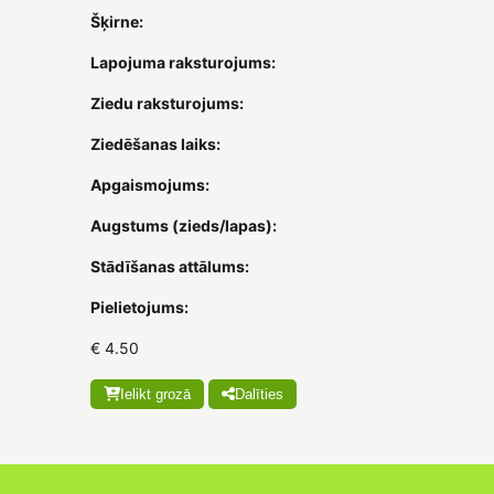
Šķirne:
Lapojuma raksturojums:
Ziedu raksturojums:
Ziedēšanas laiks:
Apgaismojums:
Augstums (zieds/lapas):
Stādīšanas attālums:
Pielietojums:
€ 4.50
Ielikt grozā
Dalīties