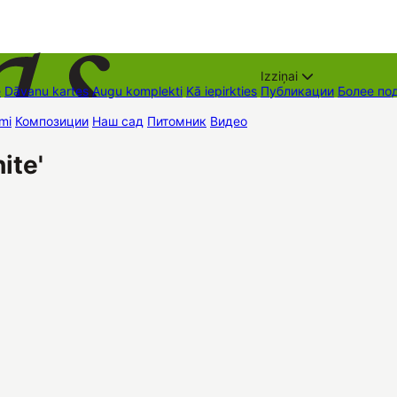
Izziņai
е
Dāvanu kartes
Augu komplekti
Kā iepirkties
Публикации
Более по
mi
Композиции
Наш сад
Питомник
Видео
Торговые места
Контак
ite'