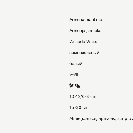
Armeria maritima
Armērija jūrmalas
'Armada White'
зимнезелёный
белый
V-VII
10-12/6-8 cm
15-30 cm
Akmeņdārzos, apmalēs, starp p