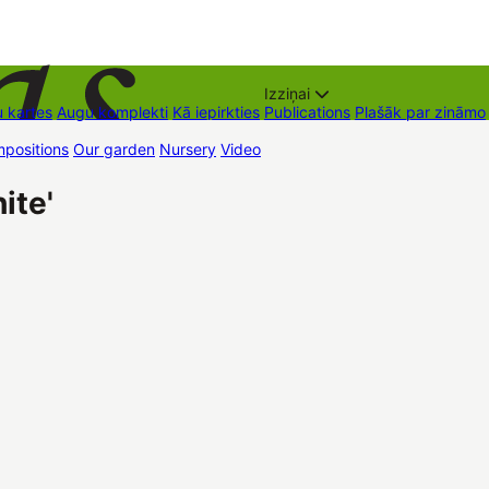
Izziņai
 kartes
Augu komplekti
Kā iepirkties
Publications
Plašāk par zināmo
positions
Our garden
Nursery
Video
Trading places
Contacts
Dāvan
ite'