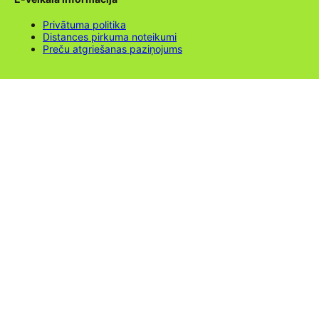
Privātuma politika
Distances pirkuma noteikumi
Preču atgriešanas paziņojums