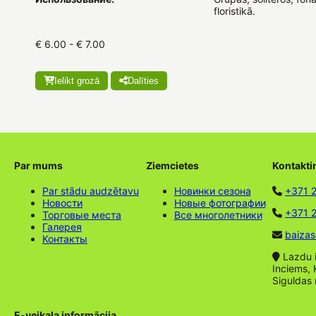
floristikā.
€ 6.00 - € 7.00
Ielikt grozā
Dalīties
Par mums
Ziemcietes
Kontakti
Par stādu audzētavu
Новинки сезона
+371 
Новости
Новые фотографии
+371 2
Торговые места
Все многолетники
Галерея
baizas
Контакты
Lazdu ie
Inciems, 
Siguldas
E-veikala informācija