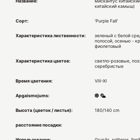
Название:
мискантус китайский
китайский камыш)
Сорт:
'Purple Fall'
Характеристика лиственности:
зеленый с белой сре
полосой, осенью - к
фиолетовый
Характеристика цветов:
светло-розовые, по
серебристые
Время цветения:
VIII-XI
Apgaismojums:
Высота (цветок / листья):
180/140 cm
расстояние посадки:
Использование:
Grupās, soliteros, fon