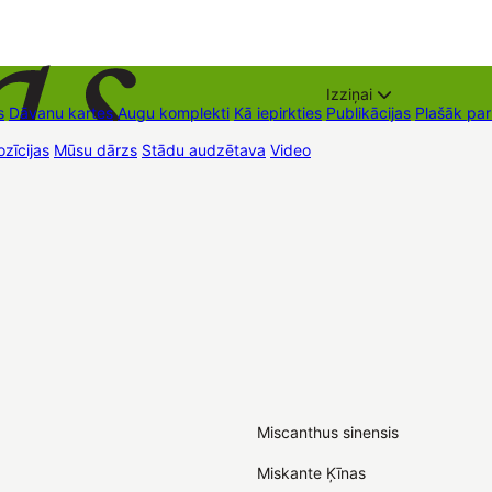
Izziņai
s
Dāvanu kartes
Augu komplekti
Kā iepirkties
Publikācijas
Plašāk pa
zīcijas
Mūsu dārzs
Stādu audzētava
Video
Tirdzniecības vietas
Kon
Miscanthus sinensis
Miskante Ķīnas