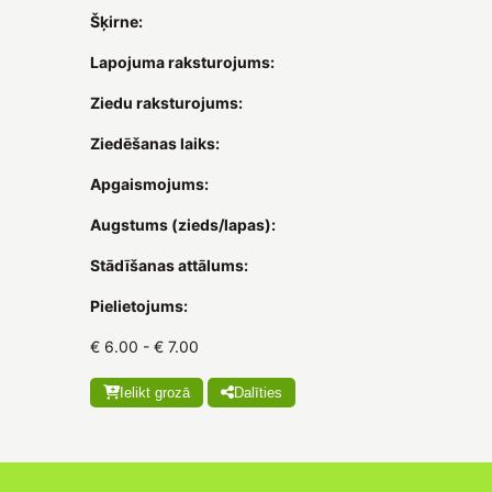
Šķirne:
Lapojuma raksturojums:
Ziedu raksturojums:
Ziedēšanas laiks:
Apgaismojums:
Augstums (zieds/lapas):
Stādīšanas attālums:
Pielietojums:
€ 6.00 - € 7.00
Ielikt grozā
Dalīties