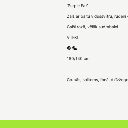
'Purple Fall'
Zaļš ar baltu vidussvītru, rudenī 
Gaiši rozā, vēlāk sudrabaini
VIII-XI
180/140 cm
Grupās, soliteros, fonā, dzīvžogos