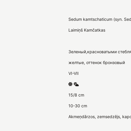
Sedum kamtschaticum (syn. Sed
Laimiņš Kamčatkas
Зеленый,красноватыми стебл
желтые, оттенок бронзовый
VI-VII
15/8 cm
10-30 cm
Akmeņdārzos, zemsedzējs, kapo