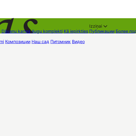
Izziņai
е
Dāvanu kartes
Augu komplekti
Kā iepirkties
Публикации
Более по
mi
Композиции
Наш сад
Питомник
Видео
Торговые места
Контак