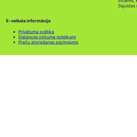
Inciems, 
Siguldas
E-veikala informācija
Privātuma politika
Distances pirkuma noteikumi
Preču atgriešanas paziņojums