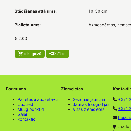
Stādīšanas attālums:
10-30 cm
Pielietojums:
Akmeņdārzos, zemsed
€ 2.00
Ielikt grozā
Dalīties
Par mums
Ziemcietes
Kontakti
Par stādu audzētavu
Sezonas jaunumi
+371 
Uudised
Jaunas fotogrāfijas
+371 2
Müügipunktid
Visas ziemcietes
Galerii
baizas
Kontaktid
Lazdu ie