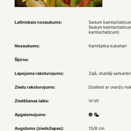
Latīniskais nosaukums:
Sedum kamtschaticum
Sedum kamtschaticum
kamtschaticum)
Nosaukums:
Kamtšatka kukehari
Šķirne:
Lapojuma raksturojums:
Zaļš, stublāji sarkanbr
Ziedu raksturojums:
Dzelteni ar oranžu no
Ziedēšanas laiks:
VI-VII
Apgaismojums:
Augstums (zieds/lapas):
15/8 cm