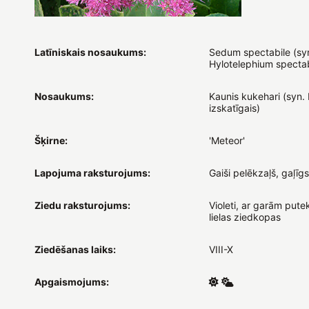
Latīniskais nosaukums:
Sedum spectabile (sy
Hylotelephium spectab
Nosaukums:
Kaunis kukehari (syn.
izskatīgais)
Šķirne:
'Meteor'
Lapojuma raksturojums:
Gaiši pelēkzaļš, gaļīgs
Ziedu raksturojums:
Violeti, ar garām pute
lielas ziedkopas
Ziedēšanas laiks:
VIII-X
Apgaismojums: