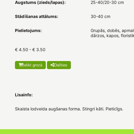
Augstums (zieds/lapas):
25-40/20-30 cm
Stādīšanas attālums:
30-40 cm
Pielietojums:
Grupās, dobēs, apmal
dārzos, kapos, floristi
€ 4.50 - € 3.50
Ielikt grozā
Dalīties
Lisainfo:
Skaista lodveida augšanas forma. Stingri kāti. Pieticīgs.