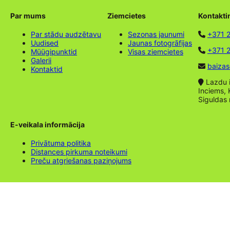
Par mums
Ziemcietes
Kontakti
Par stādu audzētavu
Sezonas jaunumi
+371 
Uudised
Jaunas fotogrāfijas
+371 2
Müügipunktid
Visas ziemcietes
Galerii
baizas
Kontaktid
Lazdu ie
Inciems, 
Siguldas
E-veikala informācija
Privātuma politika
Distances pirkuma noteikumi
Preču atgriešanas paziņojums