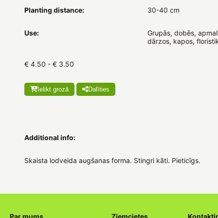
Planting distance:
30-40 cm
Use:
Grupās, dobēs, apmal
dārzos, kapos, floristi
€ 4.50 - € 3.50
Ielikt grozā
Dalīties
Additional info:
Skaista lodveida augšanas forma. Stingri kāti. Pieticīgs.
Par mums
Ziemcietes
Kontakti