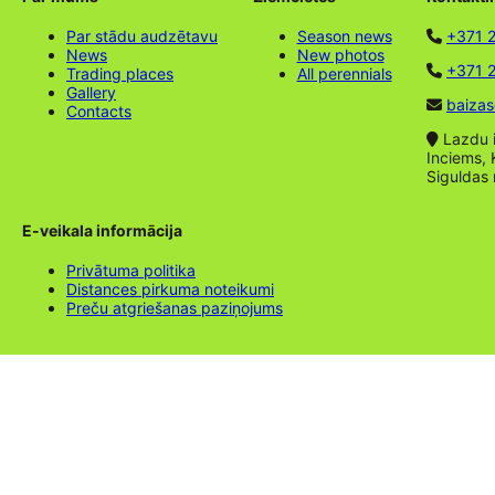
Par stādu audzētavu
Season news
+371 
News
New photos
+371 2
Trading places
All perennials
Gallery
baizas
Contacts
Lazdu ie
Inciems, 
Siguldas
E-veikala informācija
Privātuma politika
Distances pirkuma noteikumi
Preču atgriešanas paziņojums