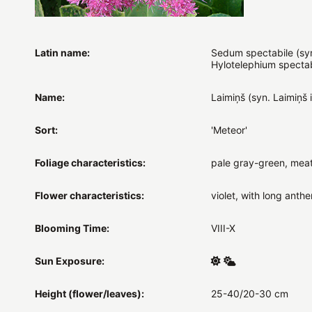
Latin name:
Sedum spectabile (sy
Hylotelephium spectab
Name:
Laimiņš (syn. Laimiņš 
Sort:
'Meteor'
Foliage characteristics:
pale gray-green, mea
Flower characteristics:
violet, with long anthe
Blooming Time:
VIII-X
Sun Exposure:
Height (flower/leaves):
25-40/20-30 cm