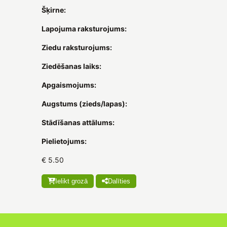
Šķirne:
Lapojuma raksturojums:
Ziedu raksturojums:
Ziedēšanas laiks:
Apgaismojums:
Augstums (zieds/lapas):
Stādīšanas attālums:
Pielietojums:
€ 5.50
Ielikt grozā
Dalīties