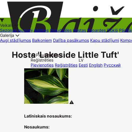
Veikals
Sezonas jaunumi
Astilbes
Graudzāles
Hostas
Papardes
Flokši
Pārējā
Galerija
Augi stādījumos
Balkoniem
Dalība pasākumos
Kapu stādījumi
Kompo
+37126545879
baizas@baizas.lv
Hosta 'Lakeside Little Tuft'
Pievienoties /
Reģistrēties
LV
Stādu grozs
Pievienoties
Reģistrēties
Eesti
English
Русский
Latīniskais nosaukums:
Nosaukums: