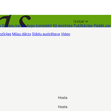
Izziņai
s
Dāvanu kartes
Augu komplekti
Kā iepirkties
Publikācijas
Plašāk pa
zīcijas
Mūsu dārzs
Stādu audzētava
Video
Tirdzniecības vietas
Kon
Hosta
Hosta