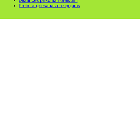
Distances pirkuma noteikumi
Preču atgriešanas paziņojums