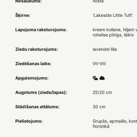
Nosaukums:
hosta
Šķirne:
'Lakeside Little Tuft'
Lapojuma raksturojums:
kreem kollane, hiljem 
rohelise piiriga, läikiv
Ziedu raksturojums:
lavendel lilla
Ziedēšanas laiks:
VII-VIII
Apgaismojums:
Augstums (zieds/lapas):
25/20 cm
Stādīšanas attālums:
30 cm
Pielietojums:
Grupās, apmalēs, kont
floristikā