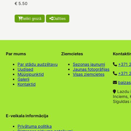
€ 5.50
Ielikt grozā
Dalīties
Par mums
Ziemcietes
Kontakti
Par stādu audzētavu
Sezonas jaunumi
+371 
Uudised
Jaunas fotogrāfijas
+371 2
Müügipunktid
Visas ziemcietes
Galerii
baizas
Kontaktid
Lazdu ie
Inciems, 
Siguldas
E-veikala informācija
Privātuma politika