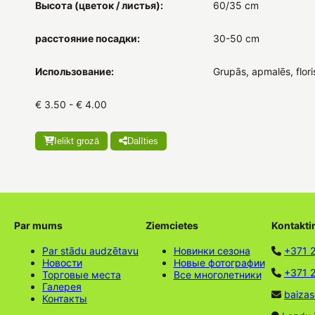
Высота (цветок / листья):
60/35 cm
расстояние посадки:
30-50 cm
Использование:
Grupās, apmalēs, flori
€ 3.50 - € 4.00
Ielikt grozā
Dalīties
Par mums
Ziemcietes
Kontakti
Par stādu audzētavu
Новинки сезона
+371 
Новости
Новые фотографии
+371 2
Торговые места
Все многолетники
Галерея
baizas
Контакты