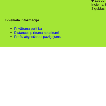
Lazdu ie
Inciems, 
Siguldas
E-veikala informācija
Privātuma politika
Distances pirkuma noteikumi
Preču atgriešanas paziņojums