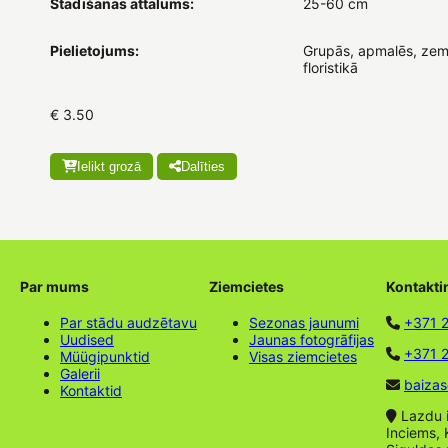
Stādīšanas attālums:
25-60 cm
Pielietojums:
Grupās, apmalēs, zem
floristikā
€ 3.50
Ielikt grozā
Dalīties
Par mums
Ziemcietes
Kontakti
Par stādu audzētavu
Sezonas jaunumi
+371 
Uudised
Jaunas fotogrāfijas
+371 2
Müügipunktid
Visas ziemcietes
Galerii
baizas
Kontaktid
Lazdu ie
Inciems, 