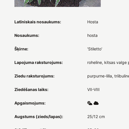
Latīniskais nosaukums:
Hosta
Nosaukums:
hosta
Šķirne:
'Stiletto'
Lapojuma raksturojums:
roheline, kitsas valge p
Ziedu raksturojums:
purpurne-lilla, triibulin
Ziedēšanas laiks:
VII-VIII
Apgaismojums:
Augstums (zieds/lapas):
25/12 cm