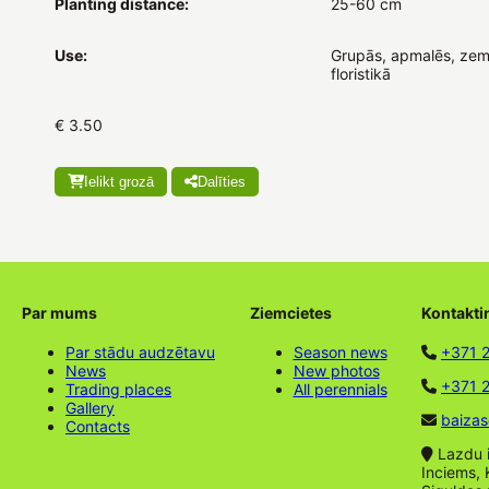
Planting distance:
25-60 cm
Use:
Grupās, apmalēs, zem
floristikā
€ 3.50
Ielikt grozā
Dalīties
Par mums
Ziemcietes
Kontakti
Par stādu audzētavu
Season news
+371 
News
New photos
+371 2
Trading places
All perennials
Gallery
baizas
Contacts
Lazdu ie
Inciems, 