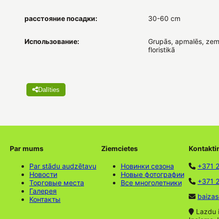
расстояние посадки:
30-60 cm
Использование:
Grupās, apmalēs, zem
floristikā
Dalīties
Par mums
Ziemcietes
Kontakti
Par stādu audzētavu
Новинки сезона
+371 
Новости
Новые фотографии
+371 2
Торговые места
Все многолетники
Галерея
baizas
Контакты
Lazdu ie