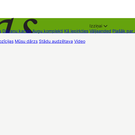
Izziņai
s
Dāvanu kartes
Augu komplekti
Kā iepirkties
Väljaanded
Plašāk par
zīcijas
Mūsu dārzs
Stādu audzētava
Video
Müügipunktid
Kontaktid