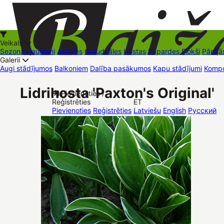
Veikals
Sezonas jaunumi
Astilbes
Graudzāles
Hostas
Papardes
Flokši
Pārējā
Galerii
Augi stādījumos
Balkoniem
Dalība pasākumos
Kapu stādījumi
Kompo
+37126545879
baizas@baizas.lv
Lidrihosta 'Paxton's Original'
Pievienoties /
Reģistrēties
ET
Stādu grozs
Pievienoties
Reģistrēties
Latviešu
English
Русский