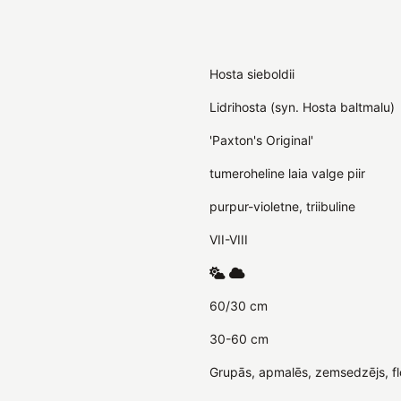
Hosta sieboldii
Lidrihosta (syn. Hosta baltmalu)
'Paxton's Original'
tumeroheline laia valge piir
purpur-violetne, triibuline
VII-VIII
60/30 cm
30-60 cm
Grupās, apmalēs, zemsedzējs, flo