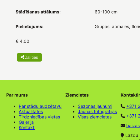
Stādīšanas attālums:
60-100 cm
Pielietojums:
Grupās, apmalēs, flori
€ 4.00
Dalīties
Par mums
Ziemcietes
Kontakti
Par stādu audzētavu
Sezonas jaunumi
+371 
Aktualitātes
Jaunas fotogrāfijas
+371 2
Tirdzniecības vietas
Visas ziemcietes
Galerija
baizas
Kontakti
Lazdu ie