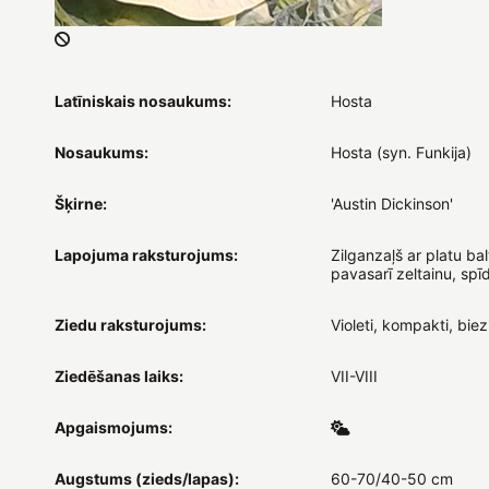
Latīniskais nosaukums:
Hosta
Nosaukums:
Hosta (syn. Funkija)
Šķirne:
'Austin Dickinson'
Lapojuma raksturojums:
Zilganzaļš ar platu bal
pavasarī zeltainu, spī
Ziedu raksturojums:
Violeti, kompakti, biez
Ziedēšanas laiks:
VII-VIII
Apgaismojums:
Augstums (zieds/lapas):
60-70/40-50 cm