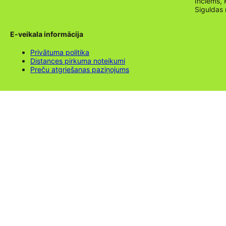
Inciems, 
Siguldas
E-veikala informācija
Privātuma politika
Distances pirkuma noteikumi
Preču atgriešanas paziņojums