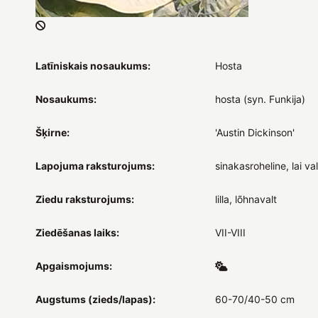
Latīniskais nosaukums:
Hosta
Nosaukums:
hosta (syn. Funkija)
Šķirne:
'Austin Dickinson'
Lapojuma raksturojums:
sinakasroheline, lai valg
Ziedu raksturojums:
lilla, lõhnavalt
Ziedēšanas laiks:
VII-VIII
Apgaismojums:
Augstums (zieds/lapas):
60-70/40-50 cm