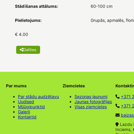
Stādīšanas attālums:
60-100 cm
Pielietojums:
Grupās, apmalēs, flori
€ 4.00
Dalīties
Par mums
Ziemcietes
Kontakti
Par stādu audzētavu
Sezonas jaunumi
+371 
Uudised
Jaunas fotogrāfijas
+371 2
Müügipunktid
Visas ziemcietes
Galerii
baizas
Kontaktid
Lazdu ie
Inciems, 