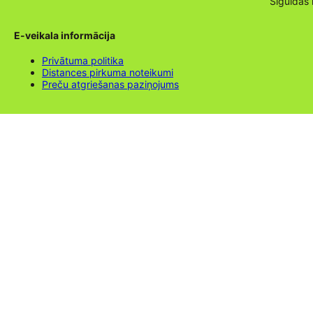
Siguldas
E-veikala informācija
Privātuma politika
Distances pirkuma noteikumi
Preču atgriešanas paziņojums