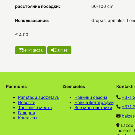
расстояние посадки:
60-100 cm
Использование:
Grupās, apmalēs, flori
€ 4.00
Ielikt grozā
Dalīties
Par mums
Ziemcietes
Kontakti
Par stādu audzētavu
Новинки сезона
+371 
Новости
Новые фотографии
+371 2
Торговые места
Все многолетники
Галерея
baizas
Контакты
Lazdu ie
Inciems, 