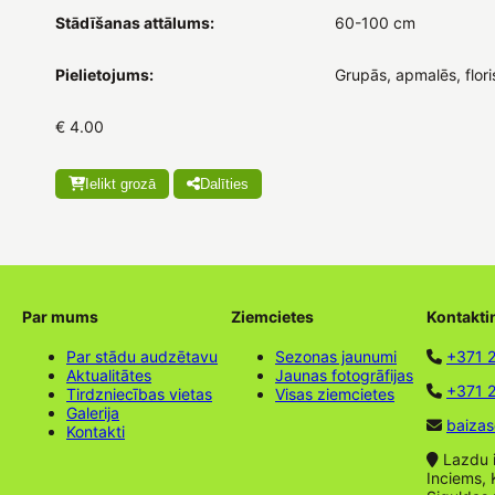
Stādīšanas attālums:
60-100 cm
Pielietojums:
Grupās, apmalēs, flori
€ 4.00
Ielikt grozā
Dalīties
Par mums
Ziemcietes
Kontakti
Par stādu audzētavu
Sezonas jaunumi
+371 
Aktualitātes
Jaunas fotogrāfijas
+371 2
Tirdzniecības vietas
Visas ziemcietes
Galerija
baizas
Kontakti
Lazdu ie
Inciems, 