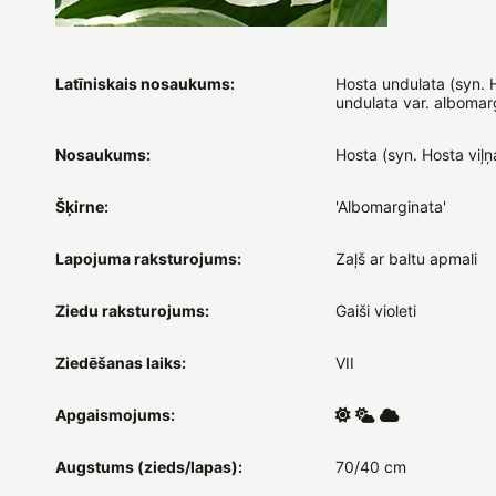
Latīniskais nosaukums:
Hosta undulata (syn. 
undulata var. albomar
Nosaukums:
Hosta (syn. Hosta viļņa
Šķirne:
'Albomarginata'
Lapojuma raksturojums:
Zaļš ar baltu apmali
Ziedu raksturojums:
Gaiši violeti
Ziedēšanas laiks:
VII
Apgaismojums:
Augstums (zieds/lapas):
70/40 cm