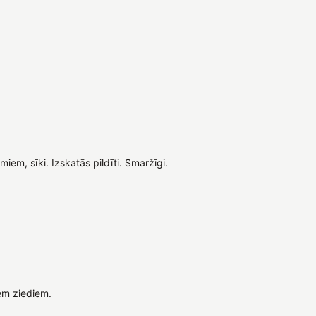
miem, sīki. Izskatās pildīti. Smaržīgi.
em ziediem.