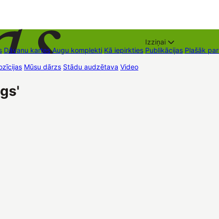
Izziņai
s
Dāvanu kartes
Augu komplekti
Kā iepirkties
Publikācijas
Plašāk pa
zīcijas
Mūsu dārzs
Stādu audzētava
Video
Tirdzniecības vietas
Kon
ngs'