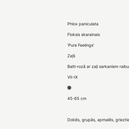
Phlox paniculata
Floksis skarainais
'Pure Feelings'
Zaļš
Balti-rozā ar zaļi sarkaniem raibu
VII-IX
45-65 cm
Dobēs, grupās, apmalēs, griezti