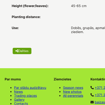
Height (flower/leaves):
45-65 cm
Planting distance:
Use:
Dobēs, grupās, apmalē
ziediem.
Dalīties
Par mums
Ziemcietes
Kontakti
Par stādu audzētavu
Season news
+371 
News
New photos
+371 2
Trading places
All perennials
Gallery
baizas
Contacts