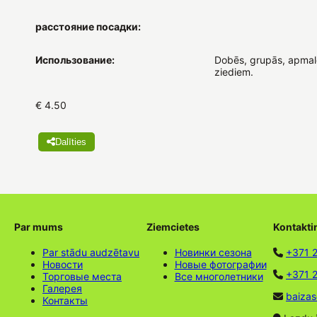
расстояние посадки:
Использование:
Dobēs, grupās, apmalē
ziediem.
€ 4.50
Dalīties
Par mums
Ziemcietes
Kontakti
Par stādu audzētavu
Новинки сезона
+371 
Новости
Новые фотографии
+371 2
Торговые места
Все многолетники
Галерея
baizas
Контакты