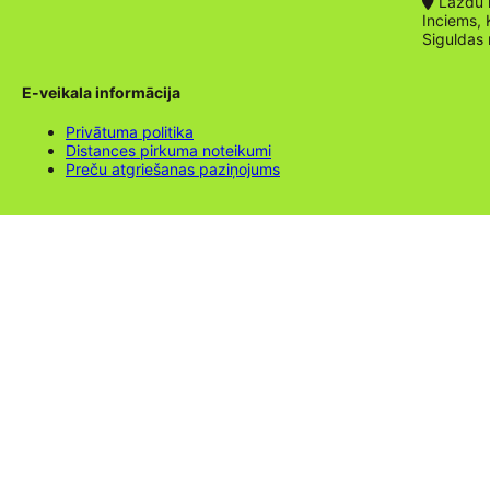
Lazdu ie
Inciems, 
Siguldas
E-veikala informācija
Privātuma politika
Distances pirkuma noteikumi
Preču atgriešanas paziņojums