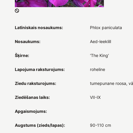
Latīniskais nosaukums:
Phlox paniculata
Nosaukums:
Aed-leeklill
Šķirne:
'The King'
Lapojuma raksturojums:
roheline
Ziedu raksturojums:
tumepunane roosa, vä
Ziedēšanas laiks:
VII-IX
Apgaismojums:
Augstums (zieds/lapas):
90-110 cm