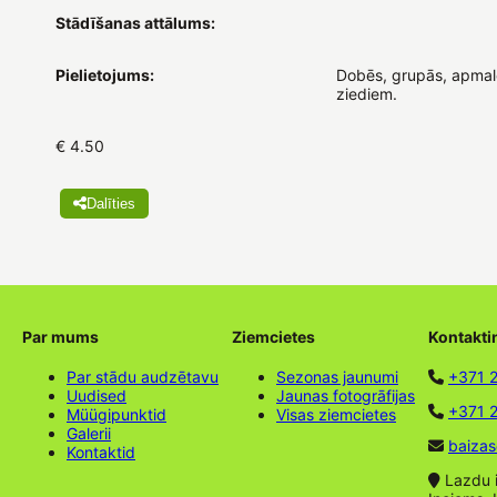
Stādīšanas attālums:
Pielietojums:
Dobēs, grupās, apmalē
ziediem.
€ 4.50
Dalīties
Par mums
Ziemcietes
Kontakti
Par stādu audzētavu
Sezonas jaunumi
+371 
Uudised
Jaunas fotogrāfijas
+371 2
Müügipunktid
Visas ziemcietes
Galerii
baizas
Kontaktid
Lazdu ie