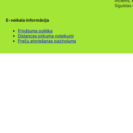
Inciems, 
Siguldas
E-veikala informācija
Privātuma politika
Distances pirkuma noteikumi
Preču atgriešanas paziņojums