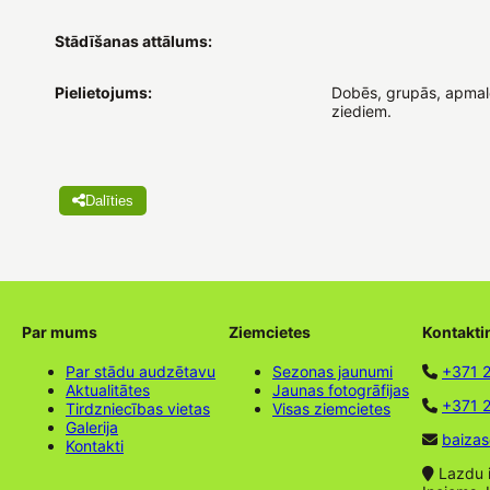
Stādīšanas attālums:
Pielietojums:
Dobēs, grupās, apmalē
ziediem.
Dalīties
Par mums
Ziemcietes
Kontakti
Par stādu audzētavu
Sezonas jaunumi
+371 
Aktualitātes
Jaunas fotogrāfijas
+371 2
Tirdzniecības vietas
Visas ziemcietes
Galerija
baizas
Kontakti
Lazdu ie