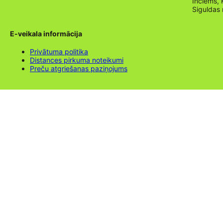
Inciems, 
Siguldas
E-veikala informācija
Privātuma politika
Distances pirkuma noteikumi
Preču atgriešanas paziņojums