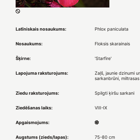
Latīniskais nosaukums:
Phlox paniculata
Nosaukums:
Floksis skarainais
Šķirne:
'Starfire'
Lapojuma raksturojums:
Zaļš, jaunie dzinumi u
sarkanbrūni, miltrasas 
Ziedu raksturojums:
Spilgti ķiršu sarkani
Ziedēšanas laiks:
VIII-IX
Apgaismojums:
Augstums (zieds/lapas):
75-80 cm