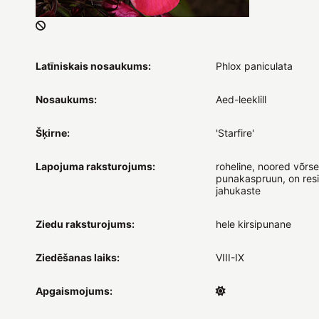
Latīniskais nosaukums:
Phlox paniculata
Nosaukums:
Aed-leeklill
Šķirne:
'Starfire'
Lapojuma raksturojums:
roheline, noored võrse
punakaspruun, on res
jahukaste
Ziedu raksturojums:
hele kirsipunane
Ziedēšanas laiks:
VIII-IX
Apgaismojums: