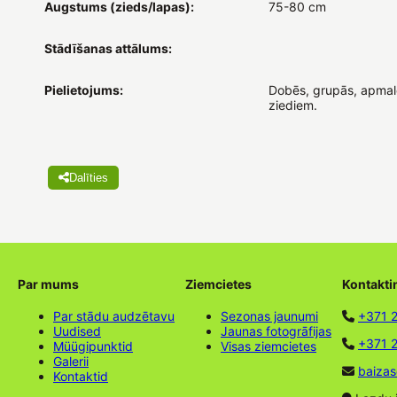
Augstums (zieds/lapas):
75-80 cm
Stādīšanas attālums:
Pielietojums:
Dobēs, grupās, apmalē
ziediem.
Dalīties
Par mums
Ziemcietes
Kontakti
Par stādu audzētavu
Sezonas jaunumi
+371 
Uudised
Jaunas fotogrāfijas
+371 2
Müügipunktid
Visas ziemcietes
Galerii
baizas
Kontaktid