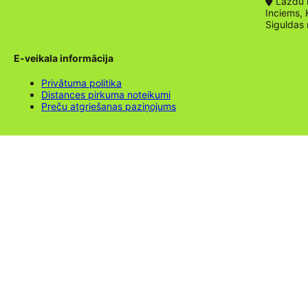
Lazdu ie
Inciems, 
Siguldas
E-veikala informācija
Privātuma politika
Distances pirkuma noteikumi
Preču atgriešanas paziņojums