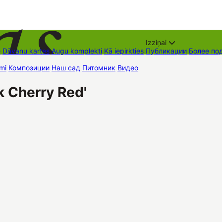
Izziņai
е
Dāvanu kartes
Augu komplekti
Kā iepirkties
Публикации
Более по
mi
Композиции
Наш сад
Питомник
Видео
Торговые места
Контак
 Cherry Red'