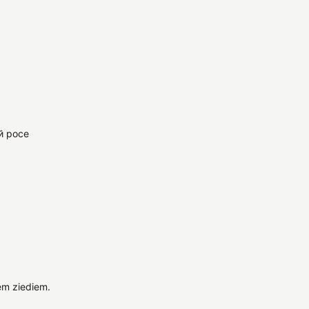
й росе
em ziediem.