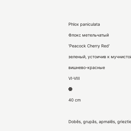
Phlox paniculata
Флокс метельчатый
'Peacock Cherry Red'
зеленый, устоичив к мучнисто
вишнево-красные
VI-VIII
40 cm
Dobēs, grupās, apmalēs, griezti