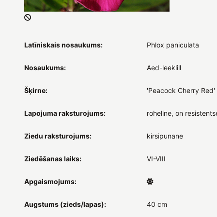
Latīniskais nosaukums:
Phlox paniculata
Nosaukums:
Aed-leeklill
Šķirne:
'Peacock Cherry Red'
Lapojuma raksturojums:
roheline, on resistent
Ziedu raksturojums:
kirsipunane
Ziedēšanas laiks:
VI-VIII
Apgaismojums:
Augstums (zieds/lapas):
40 cm