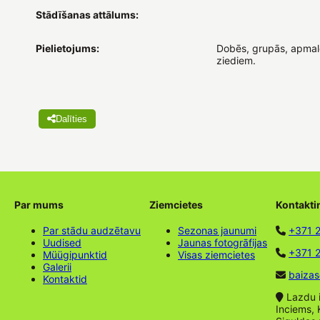
Stādīšanas attālums:
Pielietojums:
Dobēs, grupās, apmalē
ziediem.
Dalīties
Par mums
Ziemcietes
Kontakti
Par stādu audzētavu
Sezonas jaunumi
+371 
Uudised
Jaunas fotogrāfijas
+371 2
Müügipunktid
Visas ziemcietes
Galerii
baizas
Kontaktid
Lazdu ie
Inciems, 