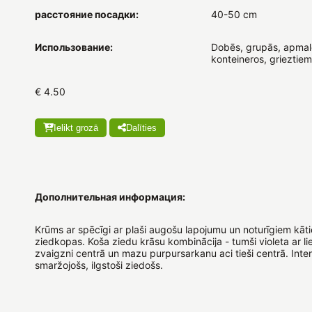
расстояние посадки:
40-50 cm
Использование:
Dobēs, grupās, apmal
konteineros, grieztiem
€ 4.50
Ielikt grozā
Dalīties
Дополнительная информация:
Krūms ar spēcīgi ar plaši augošu lapojumu un noturīgiem kātie
ziedkopas. Koša ziedu krāsu kombinācija - tumši violeta ar lie
zvaigzni centrā un mazu purpursarkanu aci tieši centrā. Inten
smaržojošs, ilgstoši ziedošs.