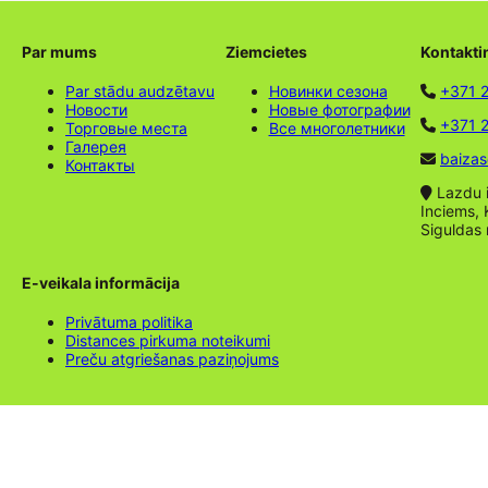
Par mums
Ziemcietes
Kontakti
Par stādu audzētavu
Новинки сезона
+371 
Новости
Новые фотографии
+371 2
Торговые места
Все многолетники
Галерея
baizas
Контакты
Lazdu ie
Inciems, 
Siguldas
E-veikala informācija
Privātuma politika
Distances pirkuma noteikumi
Preču atgriešanas paziņojums