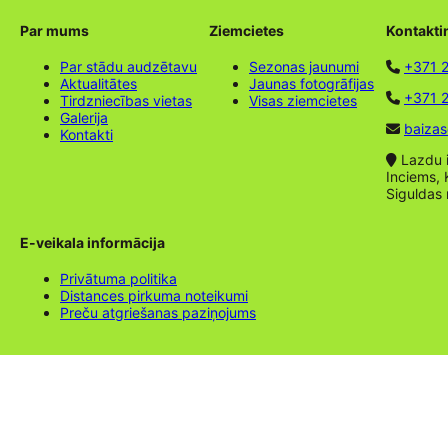
Par mums
Ziemcietes
Kontakti
Par stādu audzētavu
Sezonas jaunumi
+371 
Aktualitātes
Jaunas fotogrāfijas
+371 2
Tirdzniecības vietas
Visas ziemcietes
Galerija
baizas
Kontakti
Lazdu ie
Inciems, 
Siguldas
E-veikala informācija
Privātuma politika
Distances pirkuma noteikumi
Preču atgriešanas paziņojums