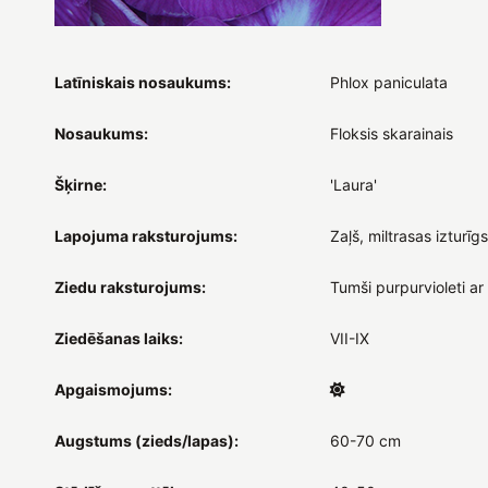
Latīniskais nosaukums:
Phlox paniculata
Nosaukums:
Floksis skarainais
Šķirne:
'Laura'
Lapojuma raksturojums:
Zaļš, miltrasas izturīgs
Ziedu raksturojums:
Tumši purpurvioleti ar
Ziedēšanas laiks:
VII-IX
Apgaismojums:
Augstums (zieds/lapas):
60-70 cm