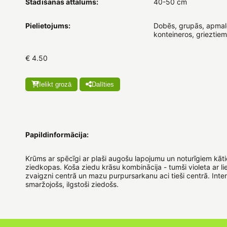
Stādīšanas attālums:
40-50 cm
Pielietojums:
Dobēs, grupās, apmal
konteineros, grieztiem
€ 4.50
Ielikt grozā
Dalīties
Papildinformācija:
Krūms ar spēcīgi ar plaši augošu lapojumu un noturīgiem kātie
ziedkopas. Koša ziedu krāsu kombinācija - tumši violeta ar lie
zvaigzni centrā un mazu purpursarkanu aci tieši centrā. Inten
smaržojošs, ilgstoši ziedošs.