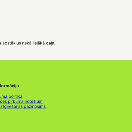
s apstākļus nekā lielākā daļa.
nformācija
uma politika
nces pirkuma noteikumi
 atgriešanas paziņojums