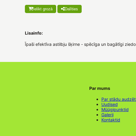
Ielikt grozā
Dalīties
Lisainfo:
Īpaši efektīva astilbju šķirne - spēcīga un bagātīgi zie
Par mums
Par stādu audzē
Uudised
Müügipunktid
Galerii
Kontaktid