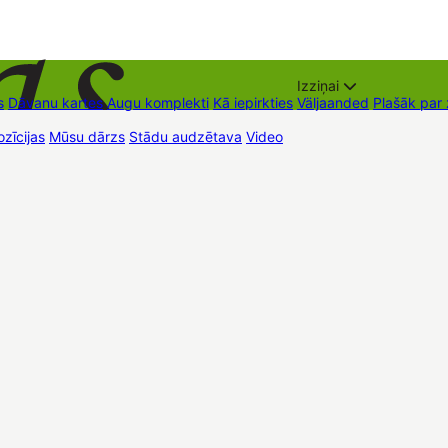
Izziņai
s
Dāvanu kartes
Augu komplekti
Kā iepirkties
Väljaanded
Plašāk par
zīcijas
Mūsu dārzs
Stādu audzētava
Video
Müügipunktid
Kontaktid