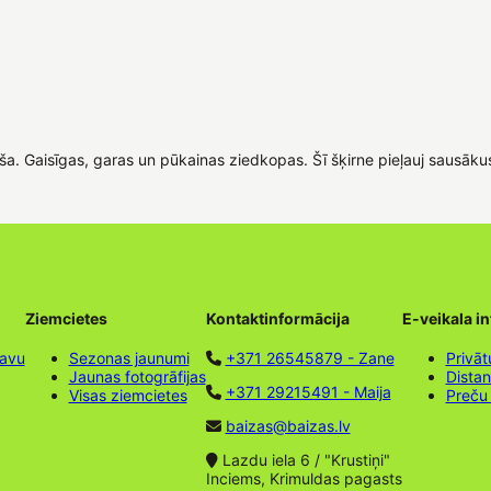
doša. Gaisīgas, garas un pūkainas ziedkopas. Šī šķirne pieļauj sausāku
Ziemcietes
Kontaktinformācija
E-veikala i
tavu
Sezonas jaunumi
+371 26545879 - Zane
Privāt
Jaunas fotogrāfijas
Dista
+371 29215491 - Maija
Visas ziemcietes
Preču
baizas@baizas.lv
Lazdu iela 6 / "Krustiņi"
Inciems, Krimuldas pagasts