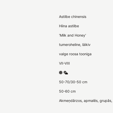
Astilbe chinensis
Hiina astilbe
'Milk and Honey'
tumeroheline, läikiv
valge roosa tooniga
VII-VIII
50-70/30-50 cm
50-60 cm
Akmeņdārzos, apmalēs, grupās, 