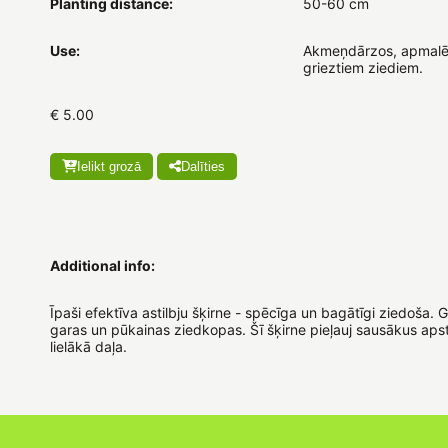
Planting distance:
50-60 cm
Use:
Akmeņdārzos, apmalē
grieztiem ziediem.
€ 5.00
Ielikt grozā
Dalīties
Additional info:
Īpaši efektīva astilbju šķirne - spēcīga un bagātīgi ziedoša. G
garas un pūkainas ziedkopas. Šī šķirne pieļauj sausākus aps
lielākā daļa.