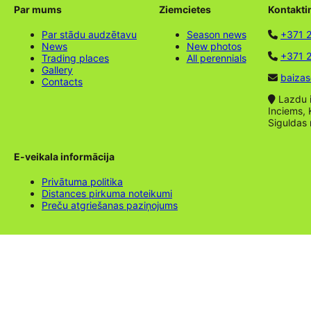
Par mums
Ziemcietes
Kontakti
Par stādu audzētavu
Season news
+371 
News
New photos
+371 2
Trading places
All perennials
Gallery
baizas
Contacts
Lazdu ie
Inciems, 
Siguldas
E-veikala informācija
Privātuma politika
Distances pirkuma noteikumi
Preču atgriešanas paziņojums