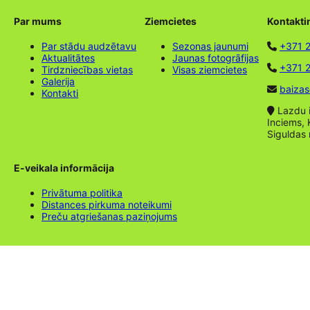
Par mums
Ziemcietes
Kontakti
Par stādu audzētavu
Sezonas jaunumi
+371 
Aktualitātes
Jaunas fotogrāfijas
+371 2
Tirdzniecības vietas
Visas ziemcietes
Galerija
baizas
Kontakti
Lazdu ie
Inciems, 
Siguldas
E-veikala informācija
Privātuma politika
Distances pirkuma noteikumi
Preču atgriešanas paziņojums