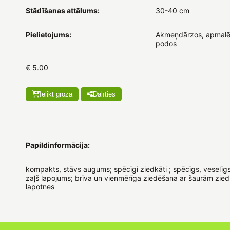
Stādīšanas attālums:
30-40 cm
Pielietojums:
Akmeņdārzos, apmalē
podos
€ 5.00
Ielikt grozā
Dalīties
Papildinformācija:
kompakts, stāvs augums; spēcīgi ziedkāti ; spēcīgs, veselīg
zaļš lapojums; brīva un vienmērīga ziedēšana ar šaurām zie
lapotnes