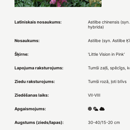
Latīniskais nosaukums:
Astilbe chinensis (syn.
hybrida)
Nosaukums:
Astilbe (syn. Astilbe Ķ
Šķirne:
'Little Vision in Pink'
Lapojuma raksturojums:
Tumši zaļš, spēcīgs, 
Ziedu raksturojums:
Tumši rozā, ļoti blīvs
Ziedēšanas laiks:
VII-VIII
Apgaismojums:
Augstums (zieds/lapas):
30-40/15-20 cm