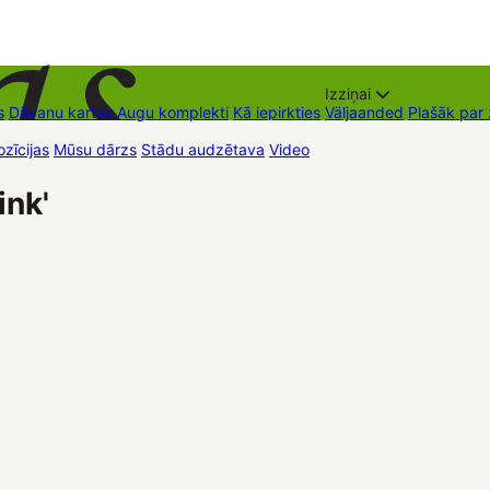
Izziņai
s
Dāvanu kartes
Augu komplekti
Kā iepirkties
Väljaanded
Plašāk par
zīcijas
Mūsu dārzs
Stādu audzētava
Video
Müügipunktid
Kontaktid
ink'