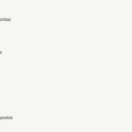
brida)
e
 podos