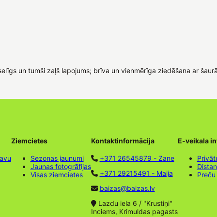
selīgs un tumši zaļš lapojums; brīva un vienmērīga ziedēšana ar šau
Ziemcietes
Kontaktinformācija
E-veikala i
tavu
Sezonas jaunumi
+371 26545879 - Zane
Privāt
Jaunas fotogrāfijas
Dista
+371 29215491 - Maija
Visas ziemcietes
Preču
baizas@baizas.lv
Lazdu iela 6 / "Krustiņi"
Inciems, Krimuldas pagasts