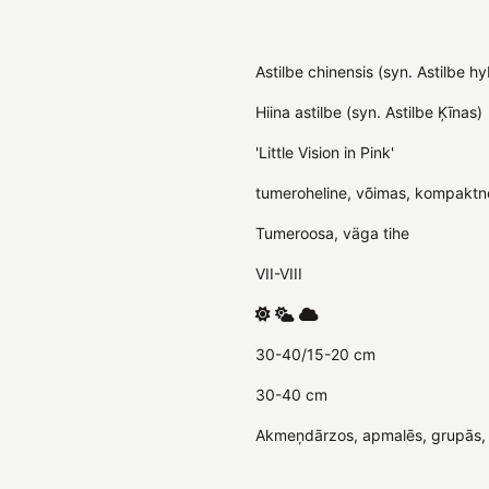
Astilbe chinensis (syn. Astilbe hy
Hiina astilbe (syn. Astilbe Ķīnas)
'Little Vision in Pink'
tumeroheline, võimas, kompaktn
Tumeroosa, väga tihe
VII-VIII
30-40/15-20 cm
30-40 cm
Akmeņdārzos, apmalēs, grupās,