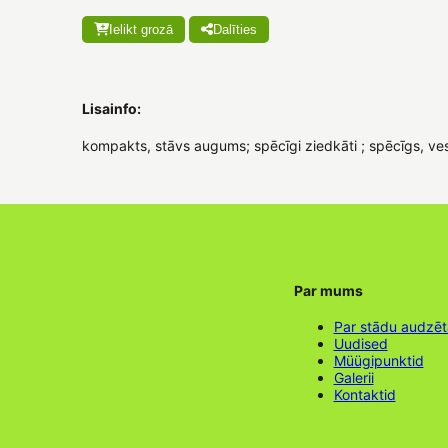
Ielikt grozā
Dalīties
Lisainfo:
kompakts, stāvs augums; spēcīgi ziedkāti ; spēcīgs, ve
Par mums
Par stādu audzē
Uudised
Müügipunktid
Galerii
Kontaktid