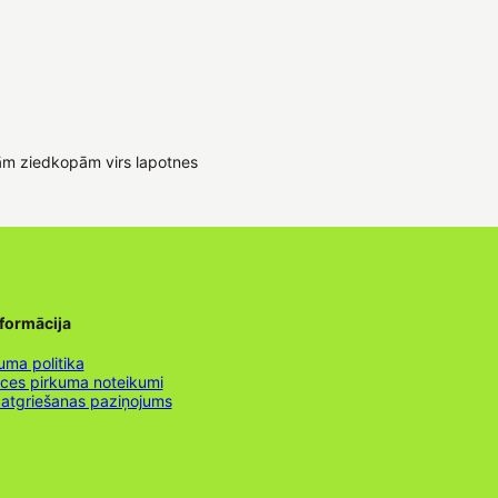
rām ziedkopām virs lapotnes
nformācija
uma politika
nces pirkuma noteikumi
 atgriešanas paziņojums