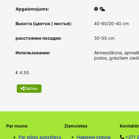
Apgaismojums:
Высота (цветок / листья):
40-60/20-40 cm
расстояние посадки:
30-50 cm
Использование:
Akmeņdārzos, apmalē
podos, grieztiem zied
€ 4.50
Dalīties
Par mums
Ziemcietes
Kontakti
Par stādu audzētavu
Новинки сезона
+371 