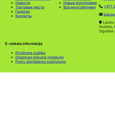
Новости
Новые фотографии
+371 2
Торговые места
Все многолетники
Галерея
baizas
Контакты
Lazdu ie
Inciems, 
Siguldas
E-veikala informācija
Privātuma politika
Distances pirkuma noteikumi
Preču atgriešanas paziņojums