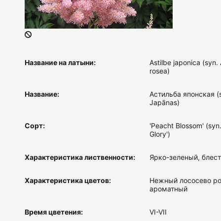
Название на латыни:
Astilbe japonica (syn. 
rosea)
Название:
Астильба японская (s
Japānas)
Сорт:
'Peacht Blossom' (syn.
Glory')
Характеристика лиственности:
Ярко-зеленый, блес
Характеристика цветов:
Нежный лососевo ро
ароматный
Время цветения:
VI-VII