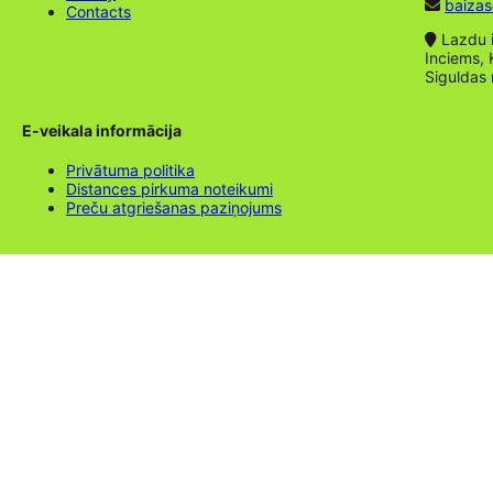
baizas
Contacts
Lazdu ie
Inciems, 
Siguldas
E-veikala informācija
Privātuma politika
Distances pirkuma noteikumi
Preču atgriešanas paziņojums