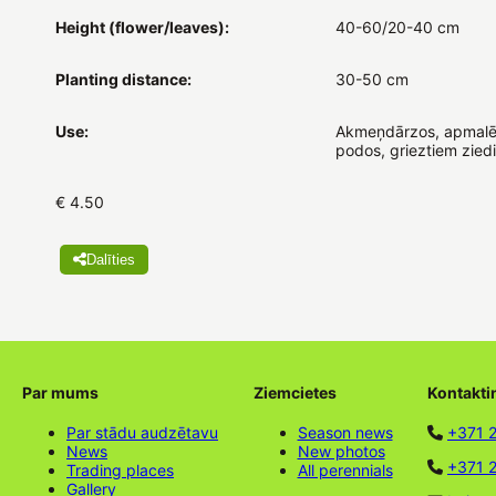
Height (flower/leaves):
40-60/20-40 cm
Planting distance:
30-50 cm
Use:
Akmeņdārzos, apmalē
podos, grieztiem zied
€ 4.50
Dalīties
Par mums
Ziemcietes
Kontakti
Par stādu audzētavu
Season news
+371 
News
New photos
+371 2
Trading places
All perennials
Gallery