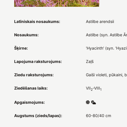
Latīniskais nosaukums:
Astilbe arendsii
Nosaukums:
Astilbe (syn. Astilbe 
Šķirne:
'Hyacinth' (syn. 'Hyazi
Lapojuma raksturojums:
Zaļš
Ziedu raksturojums:
Gaiši violeti, pūkaini, b
Ziedēšanas laiks:
VII
-VIII
2
1
Apgaismojums:
Augstums (zieds/lapas):
60-80/40 cm