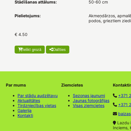
Stādīšanas attālums:
50-60 cm
Pielietojums:
Akmeņdārzos, apmalē
podos, grieztiem zied
€ 4.50
Ielikt grozā
Dalīties
Par mums
Ziemcietes
Kontakti
Par stādu audzētavu
Sezonas jaunumi
+371 
Aktualitātes
Jaunas fotogrāfijas
+371 2
Tirdzniecības vietas
Visas ziemcietes
Galerija
baizas
Kontakti
Lazdu ie
Inciems, 