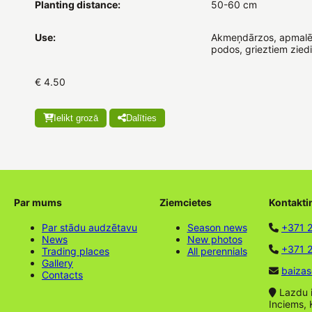
Planting distance:
50-60 cm
Use:
Akmeņdārzos, apmalē
podos, grieztiem zied
€ 4.50
Ielikt grozā
Dalīties
Par mums
Ziemcietes
Kontakti
Par stādu audzētavu
Season news
+371 
News
New photos
+371 2
Trading places
All perennials
Gallery
baizas
Contacts
Lazdu ie
Inciems, 