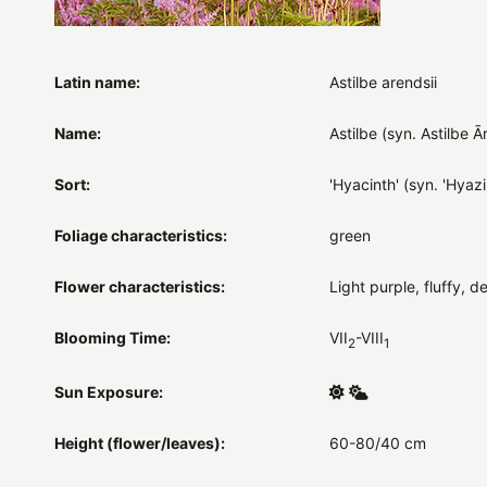
Latin name:
Astilbe arendsii
Name:
Astilbe (syn. Astilbe 
Sort:
'Hyacinth' (syn. 'Hyazi
Foliage characteristics:
green
Flower characteristics:
Light purple, fluffy, d
Blooming Time:
VII
-VIII
2
1
Sun Exposure:
Height (flower/leaves):
60-80/40 cm